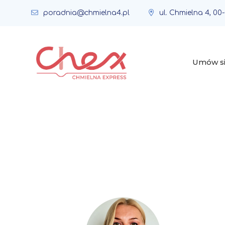
poradnia@chmielna4.pl
ul. Chmielna 4, 0
Umów s