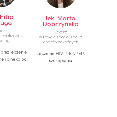
 Filip
lek. Marta
ruga
Dobrzyńska
karz
Lekarz
pecjalizacji z
w trakcie specjalizacji z
kologii
chorób zakaźnych
 oraz leczenie
Leczenie HIV, PrEP/PEP,
e i ginekologii
szczepienia