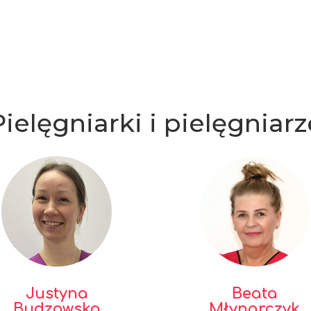
Pielęgniarki i pielęgniarz
Justyna
Beata
Budzowska
Młynarczyk