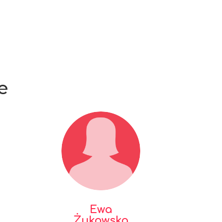
e
Ewa
Żukowska