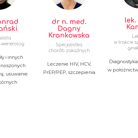
lek.
Konrad
dr n. med.
Ka
ański
Dagny
Krankowska
Le
lista
w trakcie s
-wenerolog
Specjalistka
gine
chorób zakaźnych
ły i innych
Diagnostyka
Leczenie HIV, HCV,
zenoszonych
w położnictwi
PrEP/PEP, szczepienia
wą, usuwanie
kórnych