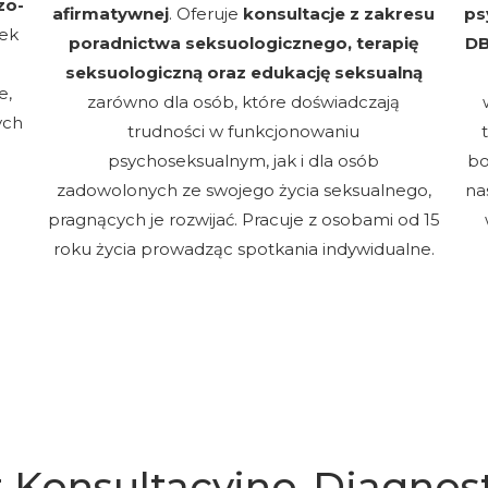
zo-
afirmatywnej
. Oferuje
konsultacje z zakresu
ps
nek
poradnictwa seksuologicznego, terapię
DB
seksuologiczną oraz edukację seksualną
e,
zarówno dla osób, które doświadczają
ych
trudności w funkcjonowaniu
psychoseksualnym, jak i dla osób
bo
zadowolonych ze swojego życia seksualnego,
na
pragnących je rozwijać. Pracuje z osobami od 15
roku życia prowadząc spotkania indywidualne.
 Konsultacyjno-Diagnos