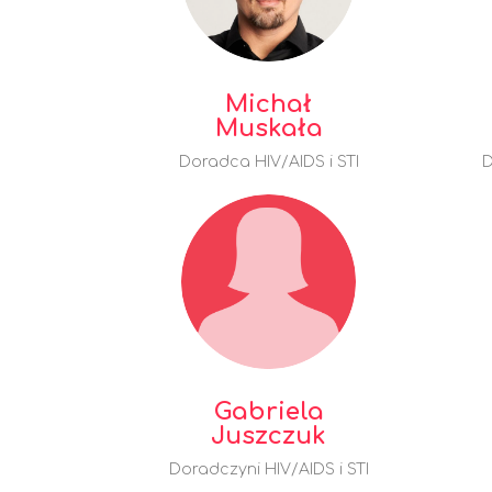
Michał
Muskała
Doradca HIV/AIDS i STI
D
Gabriela
Juszczuk
Doradczyni HIV/AIDS i STI