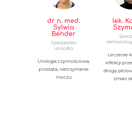
dr n. med.
lek. 
Sylwia
Szym
Bender
Specja
dermatolog
Specjalistka
urolożka
Leczenie ki
Urologia czynnościowa,
infekcji pr
prostata, nietrzymanie
drogą płcio
moczu
zmian s