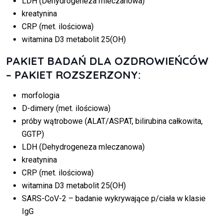
LDH (Dehydrogeneza mleczanowa)
kreatynina
CRP (met. ilościowa)
witamina D3 metabolit 25(OH)
PAKIET BADAŃ DLA OZDROWIEŃCÓW
– PAKIET ROZSZERZONY:
morfologia
D-dimery (met. ilościowa)
próby wątrobowe (ALAT/ASPAT, bilirubina całkowita,
GGTP)
LDH (Dehydrogeneza mleczanowa)
kreatynina
CRP (met. ilościowa)
witamina D3 metabolit 25(OH)
SARS-CoV-2 – badanie wykrywające p/ciała w klasie
IgG