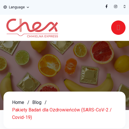
Language
Home
Blog
Pakiety Badań dla Ozdrowieńców (SARS-CoV-2 /
Covid-19)