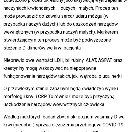
zauważono proces określany jako aktywację wykrzepiania w
naczyniach krwionośnych – dużych i małych. Proces ten
może prowadzić do zawału serca/ udaru mózgu (w
przypadku naczyń dużych) lub do uszkodzeń narządów
wewnętrznych (w przypadku naczyń małych). Markerem
stwierdzającym ten proces może być podwyższone
stężenie D-dimerów we krwi pacjenta.
Nieprawidłowe wartości LDH, bilirubiny, ALAT, ASPAT oraz
kreatyniny mogą wskazywać na niepoprawne
funkcjonowanie narządów takich, jak: wątroba, płuca, nerki.
O przewlekłym stanie zapalnym będą świadczyć wyniki
morfologii krwi i CRP. To również może być przyczyną
uszkodzenia narządów wewnętrznych człowieka.
Według niektórych badań zbyt niski poziom witaminy D we
krwi (niedobór) sprzyja cięższemu przebiegowi COVID-19